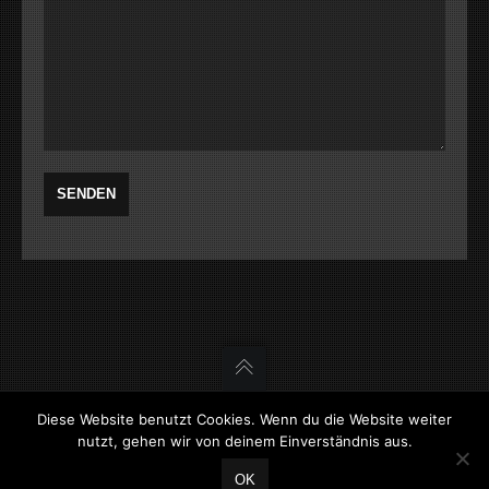
Diese Website benutzt Cookies. Wenn du die Website weiter
nutzt, gehen wir von deinem Einverständnis aus.
diviz Architekturvisualisierungen - Daniel Dimai -
Tel.:0650/9351170 - E-Mail:office@diviz.at
OK